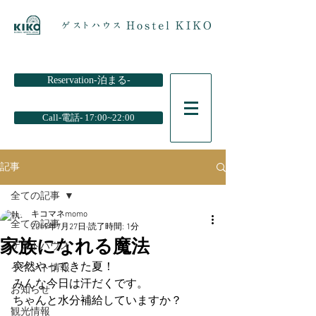
Reservation-泊まる-
Call-電話- 17:00~22:00
記事
全ての記事
キコマネmomo
全ての記事
2019年7月27日
読了時間: 1分
家族になれる魔法
ゲストハウス
突然やってきた夏！
イベント情報
みんな今日は汗だくです。
お知らせ
ちゃんと水分補給していますか？
観光情報