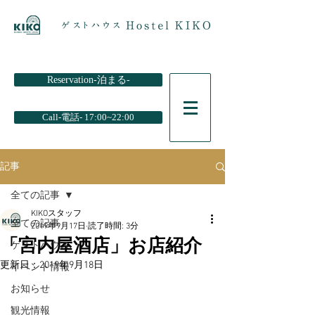
Reservation-泊まる-
Call-電話- 17:00~22:00
記事
全ての記事
KIKOスタッフ
全ての記事
2019年9月17日
読了時間: 3分
「宮内屋酒店」お店紹介
ゲストハウス
更新日：
2019年9月18日
イベント情報
お知らせ
観光情報