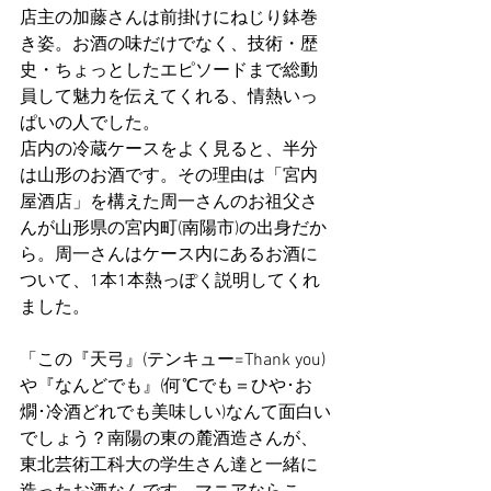
店主の加藤さんは前掛けにねじり鉢巻
き姿。お酒の味だけでなく、技術・歴
史・ちょっとしたエピソードまで総動
員して魅力を伝えてくれる、情熱いっ
ぱいの人でした。
店内の冷蔵ケースをよく見ると、半分
は山形のお酒です。その理由は「宮内
屋酒店」を構えた周一さんのお祖父さ
んが山形県の宮内町(南陽市)の出身だか
ら。周一さんはケース内にあるお酒に
ついて、1本1本熱っぽく説明してくれ
ました。
「この『天弓』(テンキュー=Thank you)
や『なんどでも』(何℃でも＝ひや･お
燗･冷酒どれでも美味しい)なんて面白い
でしょう？南陽の東の麓酒造さんが、
東北芸術工科大の学生さん達と一緒に