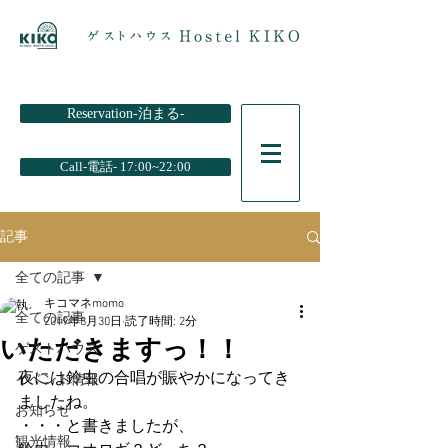
Reservation-泊まる-
Call-電話- 17:00~22:00
記事
全ての記事
キコマネmomo
全ての記事
2019年8月30日
読了時間: 2分
いただきますっ！！
ゲストハウス
夜には鈴虫の合唱が賑やかになってき
イベント情報
ましたね。
お知らせ
・・・と書きましたが、
観光情報