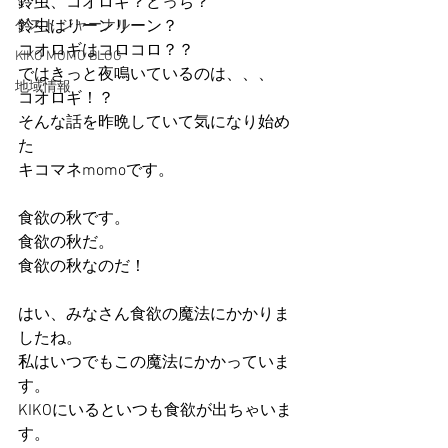
鈴虫、コオロギ？どっち？
ゲスト ジャーナル
鈴虫はリーンリーン？
コオロギはコロコロ？？
KIKO MOMO BLOG
ではきっと夜鳴いているのは、、、
地域情報
コオロギ！？
そんな話を昨晩していて気になり始め
た
キコマネmomoです。
食欲の秋です。
食欲の秋だ。
食欲の秋なのだ！
はい、みなさん食欲の魔法にかかりま
したね。
私はいつでもこの魔法にかかっていま
す。
KIKOにいるといつも食欲が出ちゃいま
す。