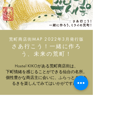
荒町商店街MAP 2022年3月発行版
さあ行こう！一緒に作ろ
う、未来の荒町！
Hostel KIKOがある荒町商店街は、
下町情緒を感じることができる仙台の名所。
​個性豊かな商店主に会いに、ふらっとまちあ
るきを楽しんでみてはいかがですか？