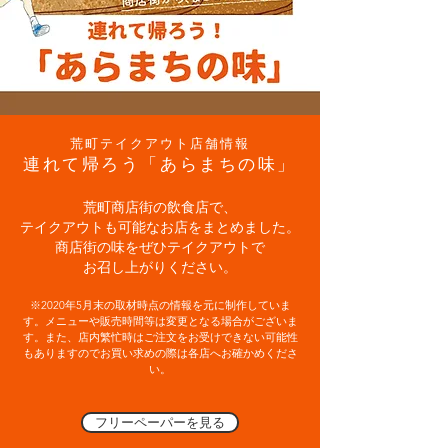
​荒町テイクアウト店舗情報
​連れて帰ろう「あらまちの味」
荒町商店街の飲食店で、
テイクアウトも可能なお店をまとめました。
商店街の味をぜひテイクアウトで
お召し上がりください。
​※2020年5月末の取材時点の情報を元に制作していま
す。メニューや販売時間等は変更となる場合がございま
す。また、店内繁忙時はご注文をお受けできない可能性
もありますのでお買い求めの際は各店へお確かめくださ
い。
フリーペーパーを見る